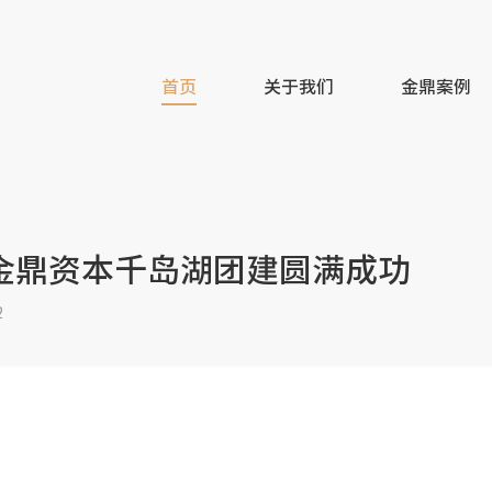
首页
关于我们
金鼎案例
金鼎资本千岛湖团建圆满成功
2