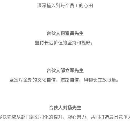
深深植入到每个员工的心田
合伙人何富昌先生
坚持长远价值的坚持和视野。
合伙人邹立军先生
坚定对金鼎的文化自信、道路自信，风物长宜放眼量。
合伙人刘扬先生
尽快完成从部门到公司化的提升，凝心聚力，共同打造最具竞争