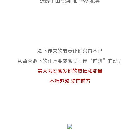
迷醉于山与湖间的鸟语花香
脚下传来的节奏让你兴奋不已
从背脊躺下的汗水变成激励同伴“前进”的动力
最大限度激发你的热情和能量
不断超越 驶向前方