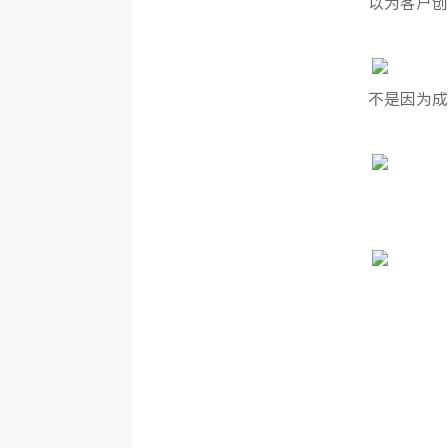
以为客户创
不是因为成