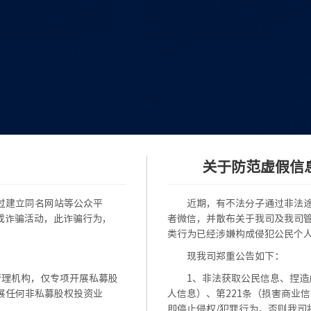
关于防范虚假信
过建立同名网站等公众平
近期，有不法分子通过非法
或诈骗活动，此诈骗行为，
者微信，并散布关于我司及我司
类行为已经涉嫌构成侵犯公民个
现我司郑重公告如下：
管理机构，仅专项开展私募股
1、非法获取公民信息、捏造
展任何非私募股权投资业
人信息）、第221条（损害商业
即停止侵权/犯罪行为，否则我司