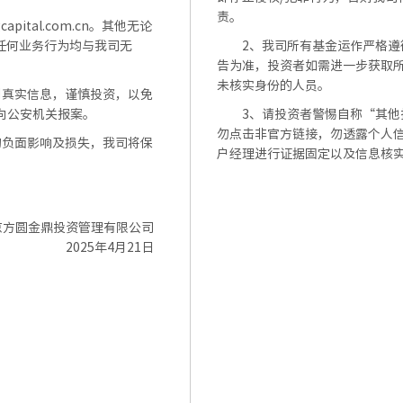
责。
capital.com.cn。其他无论
任何业务行为均与我司无
2、我司所有基金运作严格
告为准，投资者如需进一步获取
未核实身份的人员。
别真实信息，谨慎投资，以免
向公安机关报案。
3、请投资者警惕自称“其
勿点击非官方链接，勿透露个人
切负面影响及损失，我司将保
户经理进行证据固定以及信息核
京方圆金鼎投资管理有限公司
2025年4月21日