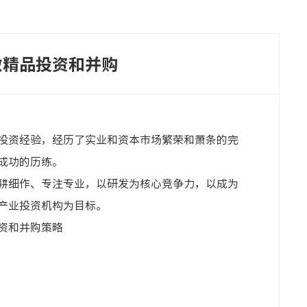
做精品投资和并购
投资经验，经历了实业和资本市场繁荣和萧条的完
成功的历练。
耕细作、专注专业，以研发为核心竞争力，以成为
产业投资机构为目标。
资和并购策略