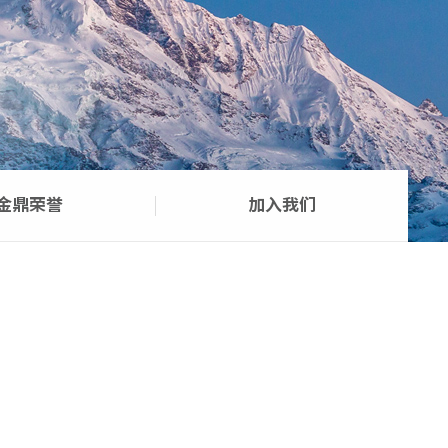
金鼎荣誉
加入我们