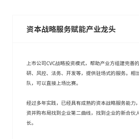
资本战略服务赋能产业龙头
上市公司CVC战略投资模式，帮助产业方组建完善
研、风控、法务、开发等，提供驻场式的服务。相
队，可以直接上场比赛。
经过多年实践，已经具有成熟的资本战略服务能力
资并购布局找到企业第二曲线，找到企业的新合伙
长。